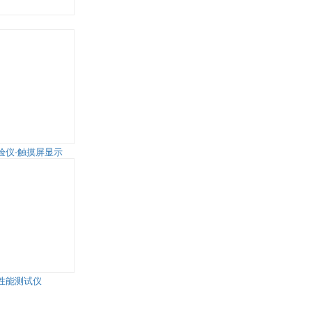
验仪-触摸屏显示
性能测试仪