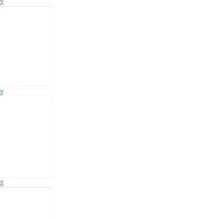
仪
仪
仪