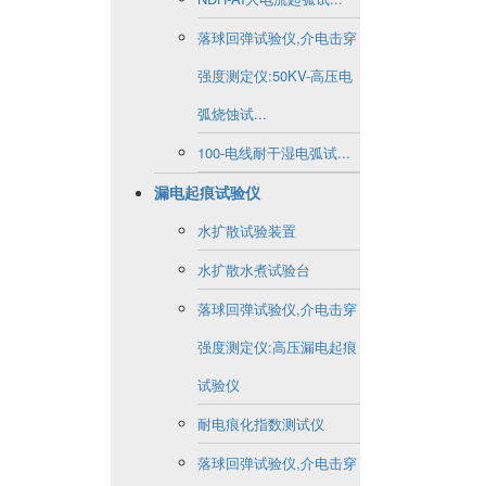
落球回弹试验仪,介电击穿
强度测定仪:50KV-高压电
弧烧蚀试...
100-电线耐干湿电弧试...
漏电起痕试验仪
水扩散试验装置
水扩散水煮试验台
落球回弹试验仪,介电击穿
强度测定仪:高压漏电起痕
试验仪
耐电痕化指数测试仪
落球回弹试验仪,介电击穿