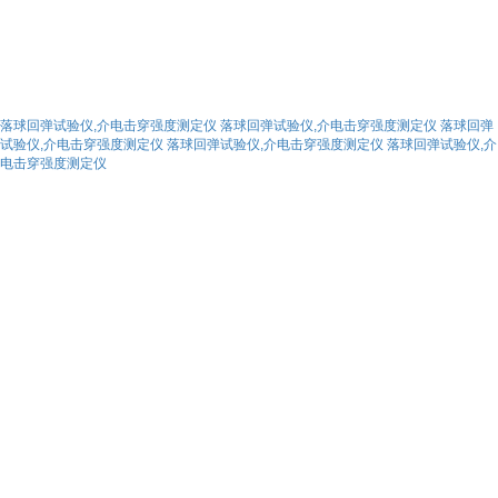
落球回弹试验仪,介电击穿强度测定仪
落球回弹试验仪,介电击穿强度测定仪
落球回弹
试验仪,介电击穿强度测定仪
落球回弹试验仪,介电击穿强度测定仪
落球回弹试验仪,介
电击穿强度测定仪