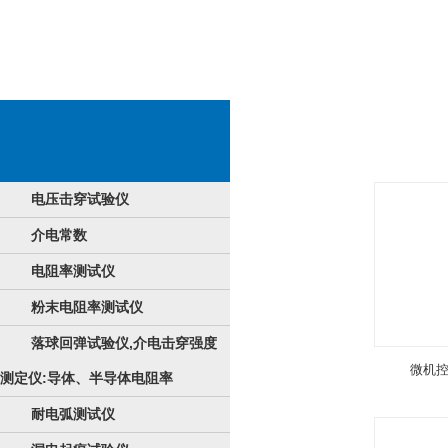
好产品动态展示
电压击穿试验仪
介电常数
电阻率测试仪
粉末电阻率测试仪
落球回弹试验仪,介电击穿强度
微机
测定仪:导体、半导体电阻率
耐电弧测试仪