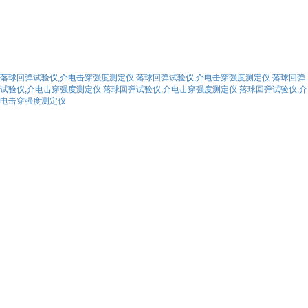
落球回弹试验仪,介电击穿强度测定仪
落球回弹试验仪,介电击穿强度测定仪
落球回弹
试验仪,介电击穿强度测定仪
落球回弹试验仪,介电击穿强度测定仪
落球回弹试验仪,介
电击穿强度测定仪